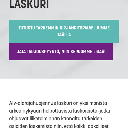
LASKURI
TUTUSTU TARKEMMIN KIRJANPITOPALVELUUMME
TÄÄLLÄ
JÄTÄ TARJOUSPYYNTÖ, NIIN KERROMME LISÄÄ!
Alv-alarajahuojennus laskuri on yksi monista
arkea nykyään helpottavista laskureista, jotka
ohjaavat liiketoiminnan kannalta tärkeiden
asioiden laskemista niin, että kaikki pakolliset