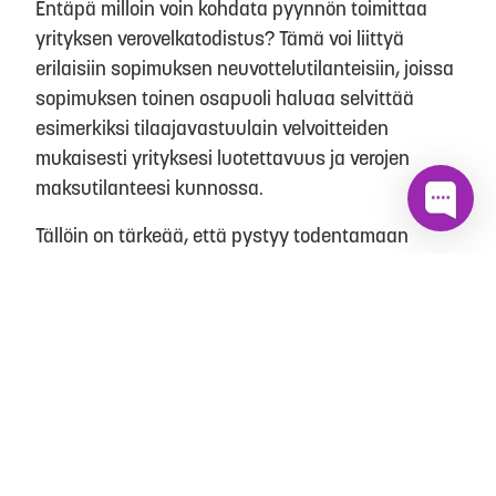
Entäpä milloin voin kohdata pyynnön toimittaa
yrityksen verovelkatodistus? Tämä voi liittyä
erilaisiin sopimuksen neuvottelutilanteisiin, joissa
sopimuksen toinen osapuoli haluaa selvittää
esimerkiksi tilaajavastuulain velvoitteiden
mukaisesti yrityksesi luotettavuus ja verojen
maksutilanteesi kunnossa.
Tällöin on tärkeää, että pystyy todentamaan
luotettavasti, että kaikki asiat ovat kunnossa
verohallinnon kanssa ja yrityksesi täyttä
vaadittavat kriteerit yhteistyön aloittamista
varten.
Verovelkatodistuksen
tilaus