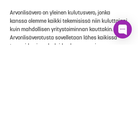
Arvonlisävero on yleinen kulutusvero, jonka
kanssa olemme kaikki tekemisissä niin kuluttajani
kuin mahdollisen yritystoiminnan kauttakin.
Arvonlisäverotusta sovelletaan lähes kaikissa
tavaroiden ja palveluiden kaupassa ja sen
suuruus määräytyy niin sovellettavien
arvonlisäverokantojen kuin liiketoiminnan
laajuuden mukaan.
Arvonlisäverotuksesta on säädetty oma lakinsa
nimeltä arvonlisäverolaki ja kerrommekin lain
sisällöstä tarkemmin oheisella sivulla:
Arvonlisäverolaki
Verotuksen kulku on melko yksinkertainen,
palvelun tai tuotteen ostaja tilittää veron osuuden