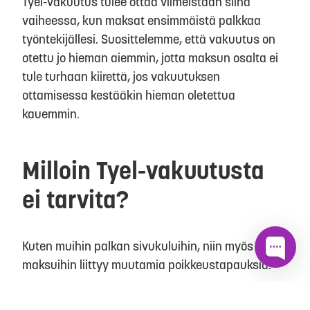
Tyel-vakuutus tulee ottaa viimeistään siinä
vaiheessa, kun maksat ensimmäistä palkkaa
työntekijällesi. Suosittelemme, että vakuutus on
otettu jo hieman aiemmin, jotta maksun osalta ei
tule turhaan kiirettä, jos vakuutuksen
ottamisessa kestääkin hieman oletettua
kauemmin.
Milloin Tyel-vakuutusta
ei tarvita?
Kuten muihin palkan sivukuluihin, niin myös Tyel-
maksuihin liittyy muutamia poikkeustapauksia.
Tyel-vakuuttamisessa on niin ala- kuin yläikärajat