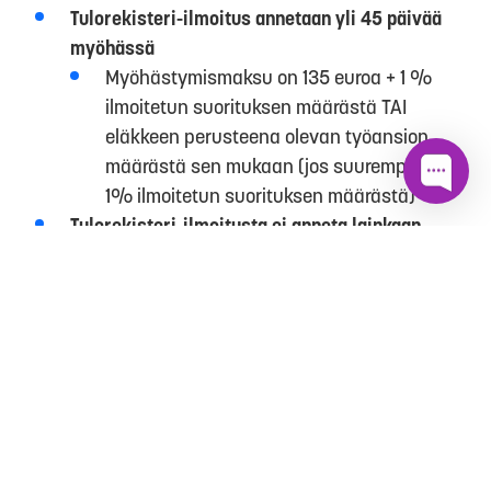
Tulorekisteri-ilmoitus annetaan yli 45 päivää
myöhässä
Myöhästymismaksu on 135 euroa + 1 %
ilmoitetun suorituksen määrästä TAI
eläkkeen perusteena olevan työansion
määrästä sen mukaan (jos suurempi kuin
1% ilmoitetun suorituksen määrästä)
Tulorekisteri-ilmoitusta ei anneta lainkaan
Mikäli ilmoitusta ei anneta lainkaan, ei
yleensä tule erillistä
myöhästymismaksua vaan useimmiten
seurauksena on veronkorotus tai erillinen
laiminlyöntimaksu.
Miten välttää