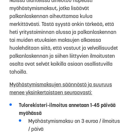
Näissä tilanteissa aiheutuu nopeasti
myöhästymismaksut, jotka lisäävät
palkanlaskennan aiheuttamaa kulua
merkittävästi. Tästä syystä onkin tärkeää, että
heti yritystoiminnan alussa ja palkanlaskennan
tai muiden etuuksien maksujen alkaessa
huolehditaan siitä, että vastuut ja velvollisuudet
palkanlaskennan ja siihen liittyvien ilmoitusten
osalta ovat selvät kaikilla asiaan osallistuvilla
tahoilla.
Myöhästymismaksujen säännöstö ja suuruus
menee yksinkertaistaen seuraavasti:
Tulorekisteri-ilmoitus annetaan 1-45 päivää
myöhässä
Myöhästymismaksu on 3 euroa / ilmoitus
/ päivä