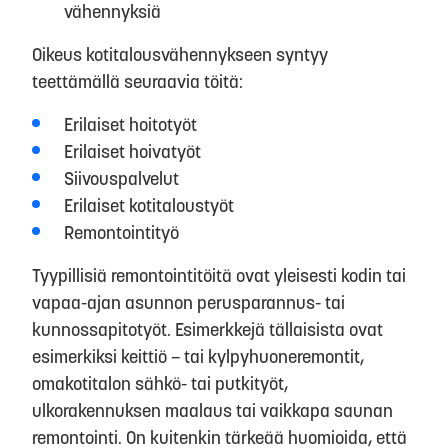
vähennyksiä
Oikeus kotitalousvähennykseen syntyy
teettämällä seuraavia töitä:
Erilaiset hoitotyöt
Erilaiset hoivatyöt
Siivouspalvelut
Erilaiset kotitaloustyöt
Remontointityö
Tyypillisiä remontointitöitä ovat yleisesti kodin tai
vapaa-ajan asunnon perusparannus- tai
kunnossapitotyöt. Esimerkkejä tällaisista ovat
esimerkiksi keittiö – tai kylpyhuoneremontit,
omakotitalon sähkö- tai putkityöt,
ulkorakennuksen maalaus tai vaikkapa saunan
remontointi. On kuitenkin tärkeää huomioida, että