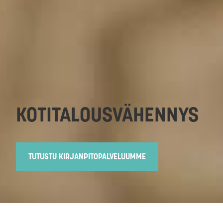
KOTITALOUSVÄHENNYS
TUTUSTU KIRJANPITOPALVELUUMME