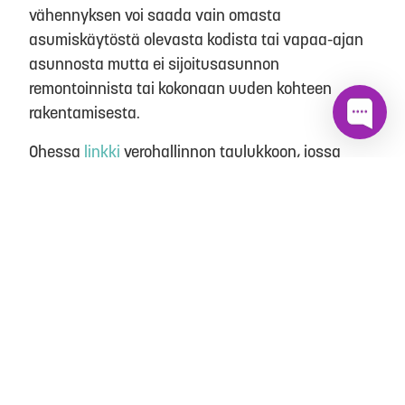
vähennyksen voi saada vain omasta
asumiskäytöstä olevasta kodista tai vapaa-ajan
asunnosta mutta ei sijoitusasunnon
remontoinnista tai kokonaan uuden kohteen
rakentamisesta.
Ohessa
linkki
verohallinnon taulukkoon, jossa
listattuna tyypillisimmät kohteet remontoinnin
osalta kotitalousvähennyksestä tiedusteltaessa.
Kotitöiden ja siivous sekä hoitotyön osalta
tyypillisiä esimerkkejä vähennyksen kohteena
olevista töistä ovat esimerkiksi siivouspalvelut,
ruoanlaitto, pyykkihuolto (pyykin peseminen,
silitys jne.), lumityöt tai muut pihatyöt (esimerkiksi
puutarhatyöt). Hoitotyön osalta esimerkkeinä
toimivat esimerkiksi lastenhoito ja vanhustenhoito