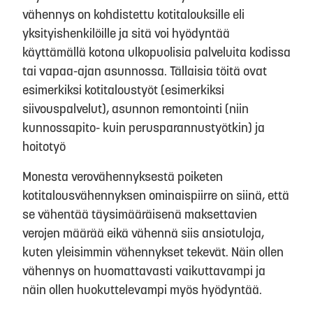
vähennys on kohdistettu kotitalouksille eli
yksityishenkilöille ja sitä voi hyödyntää
käyttämällä kotona ulkopuolisia palveluita kodissa
tai vapaa-ajan asunnossa. Tällaisia töitä ovat
esimerkiksi kotitaloustyöt (esimerkiksi
siivouspalvelut), asunnon remontointi (niin
kunnossapito- kuin perusparannustyötkin) ja
hoitotyö
Monesta verovähennyksestä poiketen
kotitalousvähennyksen ominaispiirre on siinä, että
se vähentää täysimääräisenä maksettavien
verojen määrää eikä vähennä siis ansiotuloja,
kuten yleisimmin vähennykset tekevät. Näin ollen
vähennys on huomattavasti vaikuttavampi ja
näin ollen huokuttelevampi myös hyödyntää.