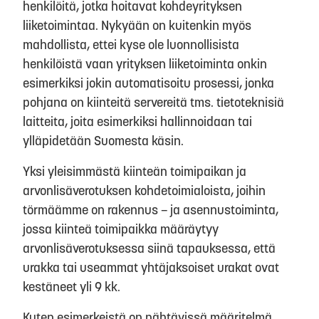
henkilöitä, jotka hoitavat kohdeyrityksen
liiketoimintaa. Nykyään on kuitenkin myös
mahdollista, ettei kyse ole luonnollisista
henkilöistä vaan yrityksen liiketoiminta onkin
esimerkiksi jokin automatisoitu prosessi, jonka
pohjana on kiinteitä servereitä tms. tietoteknisiä
laitteita, joita esimerkiksi hallinnoidaan tai
ylläpidetään Suomesta käsin.
Yksi yleisimmästä kiinteän toimipaikan ja
arvonlisäverotuksen kohdetoimialoista, joihin
törmäämme on rakennus – ja asennustoiminta,
jossa kiinteä toimipaikka määräytyy
arvonlisäverotuksessa siinä tapauksessa, että
urakka tai useammat yhtäjaksoiset urakat ovat
kestäneet yli 9 kk.
Kuten esimerkeistä on nähtävissä määritelmä