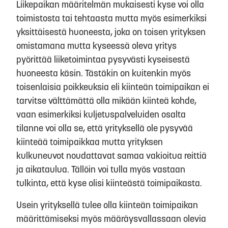
Liikepaikan määritelmän mukaisesti kyse voi olla
toimistosta tai tehtaasta mutta myös esimerkiksi
yksittäisestä huoneesta, joka on toisen yrityksen
omistamana mutta kyseessä oleva yritys
pyörittää liiketoimintaa pysyvästi kyseisestä
huoneesta käsin. Tästäkin on kuitenkin myös
toisenlaisia poikkeuksia eli kiinteän toimipaikan ei
tarvitse välttämättä olla mikään kiinteä kohde,
vaan esimerkiksi kuljetuspalveluiden osalta
tilanne voi olla se, että yrityksellä ole pysyvää
kiinteää toimipaikkaa mutta yrityksen
kulkuneuvot noudattavat samaa vakioitua reittiä
ja aikataulua. Tällöin voi tulla myös vastaan
tulkinta, että kyse olisi kiinteästä toimipaikasta.
Usein yrityksellä tulee olla kiinteän toimipaikan
määrittämiseksi myös määräysvallassaan olevia