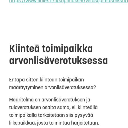
https://www.finlex.fi/fi/sopimukset/verosopimustekst
Kiinteä toimipaikka
arvonlisäverotuksessa
Entäpä sitten kiinteän toimipaikan
määräytyminen arvonlisäverotuksessa?
Määritelmä on arvonlisäverotuksen ja
tuloverotuksen osalta sama, eli kiinteällä
toimipaikalla tarkoitetaan siis pysyvää
liikepaikkaa, josta toimintaa harjoitetaan.