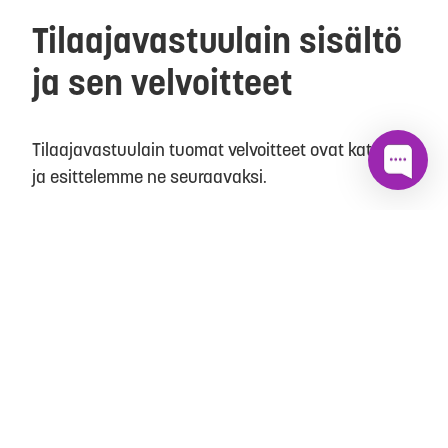
Tilaajavastuulain sisältö
ja sen velvoitteet
Tilaajavastuulain tuomat velvoitteet ovat kattavat
ja esittelemme ne seuraavaksi.
Tilaajan tulee selvittää ja pyytää harkinnassa
olevaa sopimuskumppania toimittamaan seuraavia
tietoja
Selvitykset seuraavista rekisteröinneistä:
Onko yritys merkitty
ennakkoperintärekisteriin?
Onko yritys merkitty työnantajarekisteriin?
Onko yritys merkitty arvonlisäverorekisteriin?