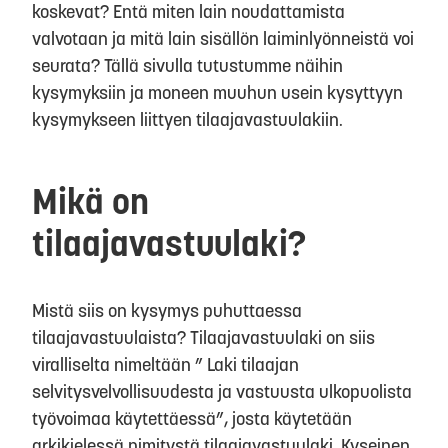
koskevat? Entä miten lain noudattamista
valvotaan ja mitä lain sisällön laiminlyönneistä voi
seurata? Tällä sivulla tutustumme näihin
kysymyksiin ja moneen muuhun usein kysyttyyn
kysymykseen liittyen tilaajavastuulakiin.
Mikä on
tilaajavastuulaki?
Mistä siis on kysymys puhuttaessa
tilaajavastuulaista? Tilaajavastuulaki on siis
viralliselta nimeltään ” Laki tilaajan
selvitysvelvollisuudesta ja vastuusta ulkopuolista
työvoimaa käytettäessä”, josta käytetään
arkikielessä nimitystä tilaajavastuulaki. Kyseinen