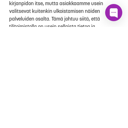
kirjanpidon itse, mutta asiakkaamme usein
valitsevat kuitenkin ulkoistamisen näiden
palveluiden osalta. Tämä johtuu siitä, että
tilitoimistolla on usein sellaista tietoa ja
osaamista, jota yrittäjä ei välttämättä osaa
kysyäkään yritystaipaleen alkumetreillä. Samoin
myös esimerkiksi erilaiset poikkeustilanteet tai
uudet asiat saattavat aiheuttaa virheitä yrittäjän
itse tekemässä kirjanpidossa ja näin ollen on
monesti kokonaiskustannusten sekä ajankäytön
suhteen edullisempaa ulkoistaa kirjanpito
ammattilaiselle ja keskittyä itse oman
ydinosaamisen eli yrityksen liiketoiminnan
käytännön arjen pyörittämiseen.
Alkavan yrityksen