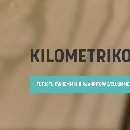
KILOMETRIK
TUTUSTU TARKEMMIN KIRJANPITOPALVELUUMME